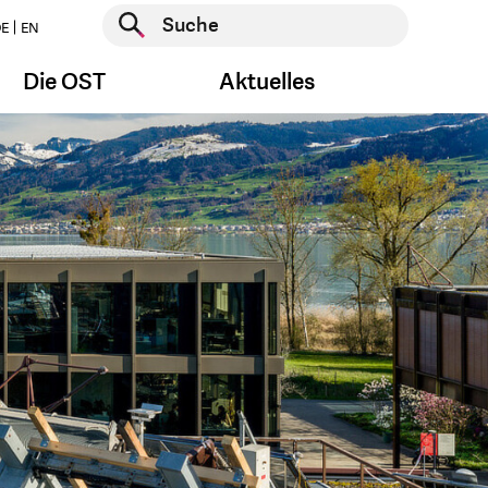
Suche starten
E
EN
Suche starten
Die OST
Aktuelles