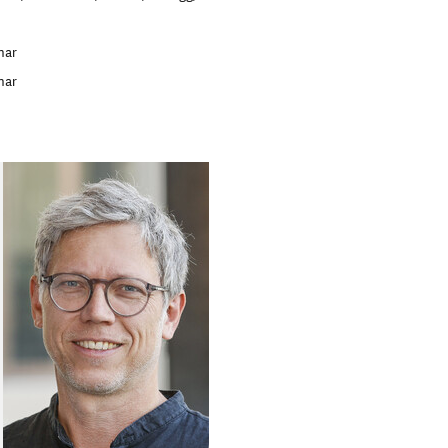
nar
nar