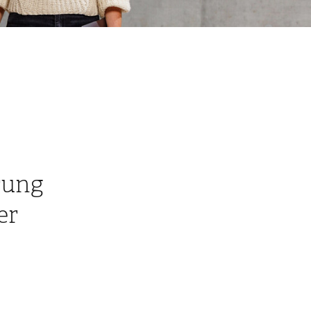
rung
er