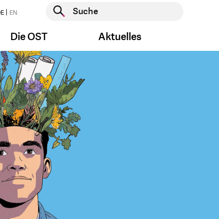
Suche starten
E
EN
Suche starten
Die OST
Aktuelles