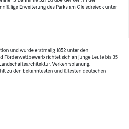
rliner S-Bahnlinie S21 zu überdenken. In der
innfällige Erweiterung des Parks am Gleisdreieck unter
ition und wurde erstmalig 1852 unter den
d Förderwettbewerb richtet sich an junge Leute bis 35
 Landschaftsarchitektur, Verkehrsplanung,
ählt zu den bekanntesten und ältesten deutschen