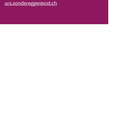
urs.sonderegger
@
ost.ch