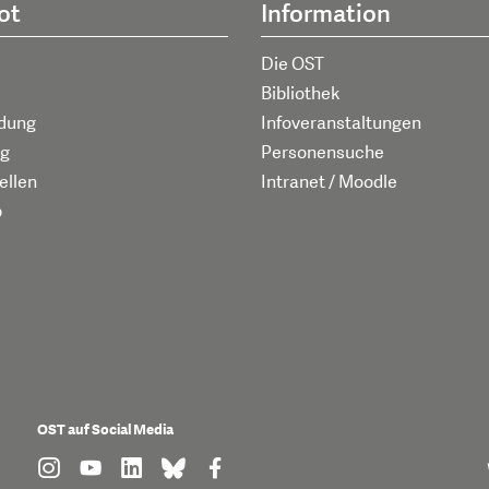
ot
Information
Die OST
Bibliothek
ldung
Infoveranstaltungen
g
Personensuche
ellen
Intranet / Moodle
p
OST auf Social Media
find us on: instagram
find us on: youtube
find us on: linkedin
find us on: bluesky
find us on: facebook