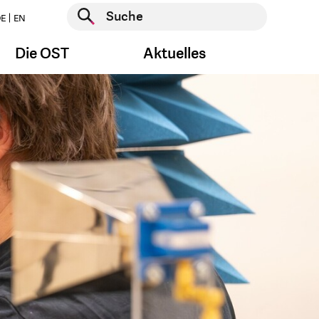
Suche starten
E
EN
Suche starten
Die OST
Aktuelles