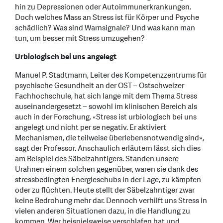
hin zu Depressionen oder Autoimmunerkrankungen.
Doch welches Mass an Stress ist für Körper und Psyche
schädlich? Was sind Warnsignale? Und was kann man
tun, um besser mit Stress umzugehen?
Urbiologisch bei uns angelegt
Manuel P. Stadtmann, Leiter des Kompetenzzentrums für
psychische Gesundheit an der OST – Ostschweizer
Fachhochschule, hat sich lange mit dem Thema Stress
auseinandergesetzt – sowohl im klinischen Bereich als
auch in der Forschung. «Stress ist urbiologisch bei uns
angelegt und nicht per se negativ. Er aktiviert
Mechanismen, die teilweise überlebensnotwendig sind»,
sagt der Professor. Anschaulich erläutern lässt sich dies
am Beispiel des Säbelzahntigers. Standen unsere
Urahnen einem solchen gegenüber, waren sie dank des
stressbedingten Energieschubs in der Lage, zu kämpfen
oder zu flüchten. Heute stellt der Säbelzahntiger zwar
keine Bedrohung mehr dar. Dennoch verhilft uns Stress in
vielen anderen Situationen dazu, in die Handlung zu
kommen. Wer beispielsweise verschlafen hat und