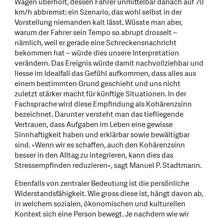
Wagen überholt, dessen Fahrer unmittelbar danach auf 70
km/h abbremst: ein Szenario, das wohl selbst in der
Vorstellung niemanden kalt lässt. Wüsste man aber,
warum der Fahrer sein Tempo so abrupt drosselt –
nämlich, weil er gerade eine Schreckensnachricht
bekommen hat – würde dies unsere Interpretation
verändern. Das Ereignis würde damit nachvollziehbar und
liesse im Idealfall das Gefühl aufkommen, dass alles aus
einem bestimmten Grund geschieht und uns nicht
zuletzt stärker macht für künftige Situationen. In der
Fachsprache wird diese Empfindung als Kohärenzsinn
bezeichnet. Darunter versteht man das tiefliegende
Vertrauen, dass Aufgaben im Leben eine gewisse
Sinnhaftigkeit haben und erklärbar sowie bewältigbar
sind. «Wenn wir es schaffen, auch den Kohärenzsinn
besser in den Alltag zu integrieren, kann dies das
Stressempfinden reduzieren», sagt Manuel P. Stadtmann.
Ebenfalls von zentraler Bedeutung ist die persönliche
Widerstandsfähigkeit. Wie gross diese ist, hängt davon ab,
in welchem sozialen, ökonomischen und kulturellen
Kontext sich eine Person bewegt. Je nachdem wie wir