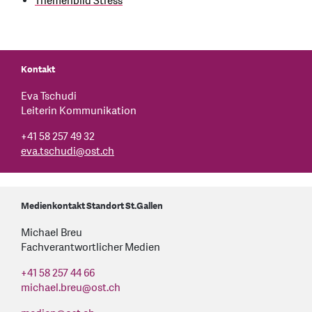
Themenbild Stress
Kontakt
Eva Tschudi
Leiterin Kommunikation
+41 58 257 49 32
eva.tschudi
@
ost.ch
Medienkontakt Standort St.Gallen
Michael Breu
Fachverantwortlicher Medien
+41 58 257 44 66
michael.breu
@
ost.ch