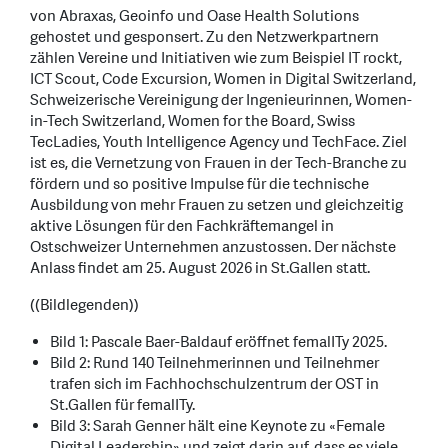
von Abraxas, Geoinfo und Oase Health Solutions
gehostet und gesponsert. Zu den Netzwerkpartnern
zählen Vereine und Initiativen wie zum Beispiel IT rockt,
ICT Scout, Code Excursion, Women in Digital Switzerland,
Schweizerische Vereinigung der Ingenieurinnen, Women-
in-Tech Switzerland, Women for the Board, Swiss
TecLadies, Youth Intelligence Agency und TechFace. Ziel
ist es, die Vernetzung von Frauen in der Tech-Branche zu
fördern und so positive Impulse für die technische
Ausbildung von mehr Frauen zu setzen und gleichzeitig
aktive Lösungen für den Fachkräftemangel in
Ostschweizer Unternehmen anzustossen. Der nächste
Anlass findet am 25. August 2026 in St.Gallen statt.
((Bildlegenden))
Bild 1: Pascale Baer-Baldauf eröffnet femalITy 2025.
Bild 2: Rund 140 Teilnehmerinnen und Teilnehmer
trafen sich im Fachhochschulzentrum der OST in
St.Gallen für femalITy.
Bild 3: Sarah Genner hält eine Keynote zu «Female
Digital Leadership» und zeigt darin auf, dass es viele