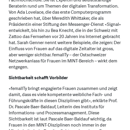
Fachhochschule. Sie ist Expertin und selbstständige
Beraterin rund um Themen der digitalen Transformation.
Von Ada Lovelace, die das erste Computerprogramm
geschrieben hat, über Meredith Whittaker, die als
Präsidentin einer Stiftung den Messenger-Dienst «Signal»
entwickelt, bis hin zu Bea Knecht, die in der Schweiz mit
Zattoo das Fernsehen vor 20 Jahren ins Internet gebracht
hat. Sarah Genner nennt weitere Beispiele, die zeigen: Der
Einfluss von Frauen auf das digitale Zeitalter ist gross,
aber weniger sichtbar. femalITy – der Ostschweizer
Netzwerkanlass für Frauen im MINT-Bereich – wirkt dem
entgegen.
Sichtbarkeit schafft Vorbilder
«femalITy bringt engagierte Frauen zusammen und zeigt
damit, dass es viele kompetente weibliche Fach- und
Führungskräfte in diesen Disziplinen gibt», erklärte Prof.
Dr. Pascale Baer-Baldauf, Leiterin des Instituts für
Informations- und Prozessmanagement. Diese
Sichtbarkeit ist laut Pascale Baer-Baldauf wichtig, da
Frauen in den MINT-Disziplinen noch immer in der