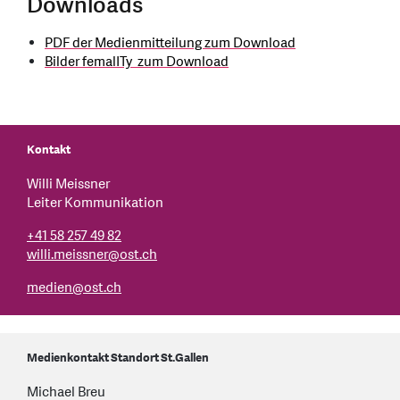
Downloads
PDF der Medienmitteilung zum Download
Bilder femalITy zum Download
Kontakt
Willi Meissner
Leiter Kommunikation
+41 58 257 49 82
willi.meissner@ost.ch
medien
@
ost.ch
Medienkontakt Standort St.Gallen
Michael Breu