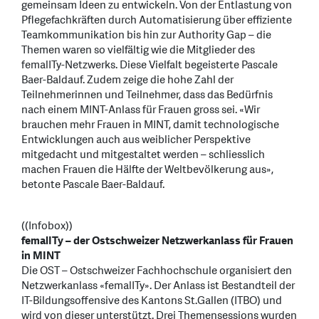
gemeinsam Ideen zu entwickeln. Von der Entlastung von
Pflegefachkräften durch Automatisierung über effiziente
Teamkommunikation bis hin zur Authority Gap – die
Themen waren so vielfältig wie die Mitglieder des
femalITy-Netzwerks. Diese Vielfalt begeisterte Pascale
Baer-Baldauf. Zudem zeige die hohe Zahl der
Teilnehmerinnen und Teilnehmer, dass das Bedürfnis
nach einem MINT-Anlass für Frauen gross sei. «Wir
brauchen mehr Frauen in MINT, damit technologische
Entwicklungen auch aus weiblicher Perspektive
mitgedacht und mitgestaltet werden – schliesslich
machen Frauen die Hälfte der Weltbevölkerung aus»,
betonte Pascale Baer-Baldauf.
((Infobox))
femalITy – der Ostschweizer Netzwerkanlass für Frauen
in MINT
Die OST – Ostschweizer Fachhochschule organisiert den
Netzwerkanlass «femalITy». Der Anlass ist Bestandteil der
IT-Bildungsoffensive des Kantons St.Gallen (ITBO) und
wird von dieser unterstützt. Drei Themensessions wurden