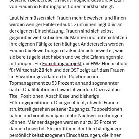
bestehen bleiben, sei es nicht möglich, dass die Anzahl
von Frauen in Führungspositionen merkbar steigt.
Laut Isler müssen sich Frauen mehr beweisen und ihnen
werden weniger Fehler erlaubt. Zum einen liegt dies an
der eigenen Einschätzung. Frauen sind sich selbst
gegenüber weit kritischer als Männer und unterschätzen
ihre eigenen Fähigkeiten häufiger. Andererseits werden
Frauen bei Bewerbungen stärker danach bewertet, was
sie bereits geleistet haben und welche Erfahrungen sie
mitbringen. Ein
Forschungsprojekt
der HWZ Hochschule
für Wirtschaft Zürich und der OST zeigt auf, dass Frauen
im Bewerbungsverfahren für Positionen im
Topmanagement zu 53 Prozent anhand sogenannter
harter Qualifikationen bewertet werden. Dazu zählen
Titel, Positionen, Abschlüsse und bisherige
Führungspositionen. Dies geschieht, obwohl Frauen
strukturell gesehen seltener Zugang zu Toppositionen
haben und somit weniger solche Nachweise erbringen
können. Männer dagegen werden nur zu 35 Prozent
danach bewertet. Sie profitieren deutlich häufiger von
persönlichkeitsbezogenen Einschätzungen, die ihnen