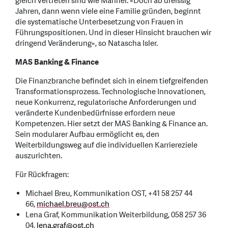
gleich vertreten sind wie Männer. «Doch ab dreissig
Jahren, dann wenn viele eine Familie gründen, beginnt
die systematische Unterbesetzung von Frauen in
Führungspositionen. Und in dieser Hinsicht brauchen wir
dringend Veränderung», so Natascha Isler.
MAS Banking & Finance
Die Finanzbranche befindet sich in einem tiefgreifenden
Transformationsprozess. Technologische Innovationen,
neue Konkurrenz, regulatorische Anforderungen und
veränderte Kundenbedürfnisse erfordern neue
Kompetenzen. Hier setzt der MAS Banking & Finance an.
Sein modularer Aufbau ermöglicht es, den
Weiterbildungsweg auf die individuellen Karriereziele
auszurichten.
Für Rückfragen:
Michael Breu, Kommunikation OST, +41 58 257 44
66,
michael.breu
@
ost.ch
Lena Graf, Kommunikation Weiterbildung, 058 257 36
04,
lena.graf
@
ost.ch