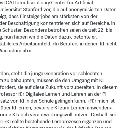
 ICAI Interdisciplinary Center for Artificial
 Universität Stanford vor, die auf anonymisierten Daten
igt, dass Einsteigerjobs am stärksten von der
der Beschäftigung konzentrieren sich auf Bereiche, in
e Schuster. Besonders betroffen seien derzeit 22- bis
g, nun haben wir die Daten dazu», betonte er.
bileres Arbeitsumfeld. «In Berufen, in denen KI nicht
n Wachstum ab.»
den, steht die junge Generation vor schlechten
em zu behaupten, müssen sie den Umgang mit KI
rdert, sie auf diese Zukunft vorzubereiten. In diesem
rofessor für Digitales Lernen und Lehren an der PH
satz von KI in der Schule gelingen kann. «Für mich ist
t über KI lernen, bevor sie KI zum Lernen anwenden»,
könne KI auch verantwortungsvoll nutzen. Deshalb sei
r: «KI sollte bestehende Lernprozesse ergänzen und