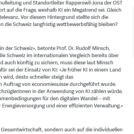
chulleitung und Standortleiter Rapperswil-Jona der OST
 auf die Frage, weshalb KI ein Megatrend sei. Gleich
Relevanz. Vor diesem Hintergrund stellte sich die
nn die Schweiz langfristig wettbewerbsfähig bleiben?
in der Schweiz», betonte Prof. Dr. Rudolf Minsch,
 Schweiz im internationalen Vergleich bereits über
d auch künftig zu sichern, muss diese laut Minsch
ür sei der Einsatz von KI: «Je früher KI in einem Land
wird, desto schneller steigt das
 im Auftrag von economiesuisse durchgeführt wurde.
chzüglerinnen in der Anwendung von KI zählen würde.
ahmenbedingungen für den digitalen Wandel – mit
r Energieversorgung und einer effizienten Verwaltung.»
ie Gesamtwirtschaft, sondern auch auf die individuellen