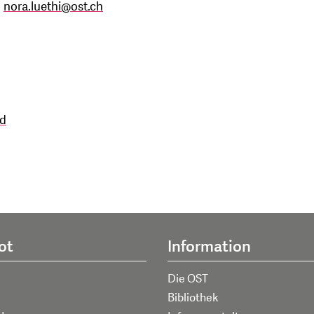
,
nora.luethi
@
ost.ch
ad
ot
Information
Die OST
Bibliothek