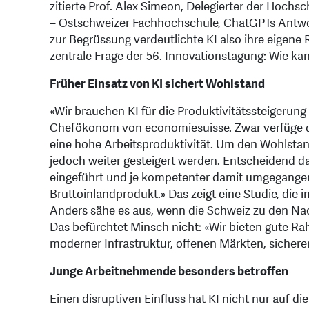
zitierte Prof. Alex Simeon, Delegierter der Hochs
– Ostschweizer Fachhochschule, ChatGPTs Antwort
zur Begrüssung verdeutlichte KI also ihre eigene 
zentrale Frage der 56. Innovationstagung: Wie ka
Früher Einsatz von KI sichert Wohlstand
«Wir brauchen KI für die Produktivitätssteigerung 
Chefökonom von economiesuisse. Zwar verfüge die
eine hohe Arbeitsproduktivität. Um den Wohlstan
jedoch weiter gesteigert werden. Entscheidend daf
eingeführt und je kompetenter damit umgegangen 
Bruttoinlandprodukt.» Das zeigt eine Studie, die
Anders sähe es aus, wenn die Schweiz zu den Na
Das befürchtet Minsch nicht: «Wir bieten gute R
moderner Infrastruktur, offenen Märkten, sichere
Junge Arbeitnehmende besonders betroffen
Einen disruptiven Einfluss hat KI nicht nur auf d