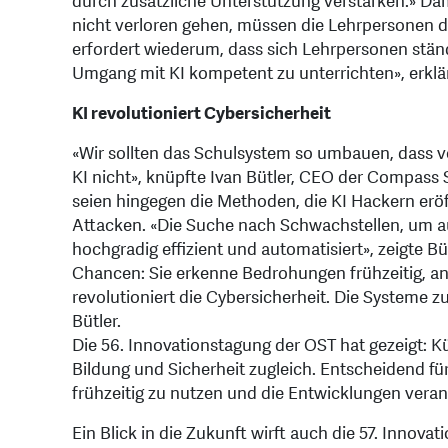
durch zusätzliche Unterstützung verstärken.» Da
nicht verloren gehen, müssen die Lehrpersonen de
erfordert wiederum, dass sich Lehrpersonen stän
Umgang mit KI kompetent zu unterrichten», erklär
KI revolutioniert Cybersicherheit
«Wir sollten das Schulsystem so umbauen, dass vo
KI nicht», knüpfte Ivan Bütler, CEO der Compass 
seien hingegen die Methoden, die KI Hackern eröf
Attacken. «Die Suche nach Schwachstellen, um a
hochgradig effizient und automatisiert», zeigte Büt
Chancen: Sie erkenne Bedrohungen frühzeitig, an
revolutioniert die Cybersicherheit. Die Systeme
Bütler.
Die 56. Innovationstagung der OST hat gezeigt: Kün
Bildung und Sicherheit zugleich. Entscheidend fü
frühzeitig zu nutzen und die Entwicklungen veran
Ein Blick in die Zukunft wirft auch die 57. Inno