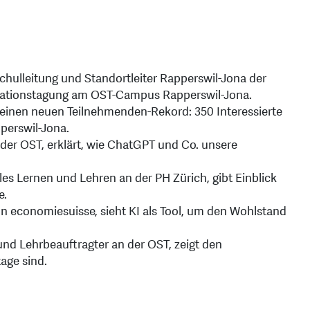
schulleitung und Standortleiter Rapperswil-Jona der
ovationstagung am OST-Campus Rapperswil-Jona.
e einen neuen Teilnehmenden-Rekord: 350 Interessierte
perswil-Jona.
AI der OST, erklärt, wie ChatGPT und Co. unsere
itales Lernen und Lehren an der PH Zürich, gibt Einblick
e.
on economiesuisse, sieht KI als Tool, um den Wohlstand
und Lehrbeauftragter an der OST, zeigt den
age sind.