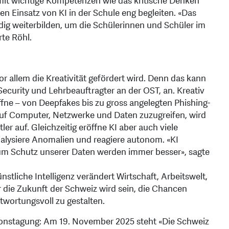
mit wichtige Kompetenzen wie das kritische Denken
n Einsatz von KI in der Schule eng begleiten. «Das
dig weiterbilden, um die Schülerinnen und Schüler im
te Röhl.
r allem die Kreativität gefördert wird. Denn das kann
Security und Lehrbeauftragter an der OST, an. Kreativ
fne – von Deepfakes bis zu gross angelegten Phishing-
uf Computer, Netzwerke und Daten zuzugreifen, wird
ler auf. Gleichzeitig eröffne KI aber auch viele
alysiere Anomalien und reagiere autonom. «KI
 zum Schutz unserer Daten werden immer besser», sagte
stliche Intelligenz verändert Wirtschaft, Arbeitswelt,
r die Zukunft der Schweiz wird sein, die Chancen
twortungsvoll zu gestalten.
vationstagung: Am 19. November 2025 steht «Die Schweiz