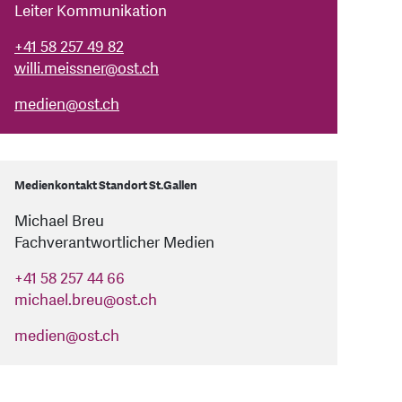
Leiter Kommunikation
+41 58 257 49 82
willi.meissner@ost.ch
medien
@
ost.ch
Medienkontakt Standort St.Gallen
Michael Breu
Fachverantwortlicher Medien
+41 58 257 44 66
michael.breu
@
ost.ch
medien
@
ost.ch