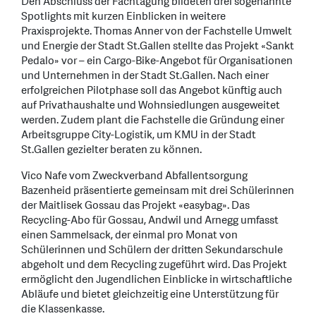
Den Abschluss der Fachtagung bildeten drei sogenannte
Spotlights mit kurzen Einblicken in weitere
Praxisprojekte. Thomas Anner von der Fachstelle Umwelt
und Energie der Stadt St.Gallen stellte das Projekt «Sankt
Pedalo» vor – ein Cargo-Bike-Angebot für Organisationen
und Unternehmen in der Stadt St.Gallen. Nach einer
erfolgreichen Pilotphase soll das Angebot künftig auch
auf Privathaushalte und Wohnsiedlungen ausgeweitet
werden. Zudem plant die Fachstelle die Gründung einer
Arbeitsgruppe City-Logistik, um KMU in der Stadt
St.Gallen gezielter beraten zu können.
Vico Nafe vom Zweckverband Abfallentsorgung
Bazenheid präsentierte gemeinsam mit drei Schülerinnen
der Maitlisek Gossau das Projekt «easybag». Das
Recycling-Abo für Gossau, Andwil und Arnegg umfasst
einen Sammelsack, der einmal pro Monat von
Schülerinnen und Schülern der dritten Sekundarschule
abgeholt und dem Recycling zugeführt wird. Das Projekt
ermöglicht den Jugendlichen Einblicke in wirtschaftliche
Abläufe und bietet gleichzeitig eine Unterstützung für
die Klassenkasse.