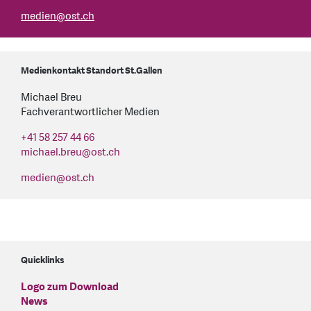
medien
@
ost.ch
Medienkontakt Standort St.Gallen
Michael Breu
Fachverantwortlicher Medien
+41 58 257 44 66
michael.breu
@
ost.ch
medien
@
ost.ch
Quicklinks
Logo zum Download
News