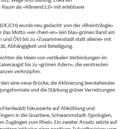
hutz, Wege und Bildung. Etwa ein
n Raum als «Allmend 2.0» mit erlebbarer
 (DE/CH) wurde neu gedacht: von der «Rheintrilogie»
r das Motto «ver‑rhein‑en» (ein blau‑grünes Band am
 und ÖV) bis zu «Zusammenstadt statt alleine» mit
ität, Abhängigkeit und Beteiligung.
eichten die Ideen von vertikalen Verbindungen im
seraugst bis zu «grünen Adern», die verstreuten
Ganzen verknüpfen.
den eine neue Brücke, die Aktivierung leerstehender
igungsformate und die Stärkung grüner Vernetzungen
en/Hardwald) fokussierte auf Abkühlung und
Fingern in die Quartiere, Schwammstadt‑Typologien,
 Zugängen zum Rhein. Ein zweiter Ansatz setzte auf