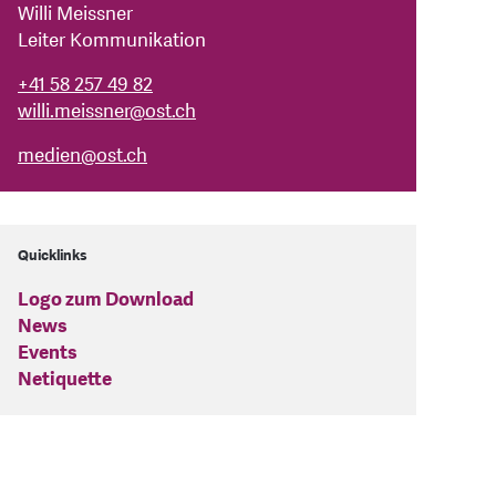
Willi Meissner
Leiter Kommunikation
+41 58 257 49 82
willi.meissner@ost.ch
medien
@
ost.ch
Quicklinks
Logo zum Download
News
Events
Netiquette