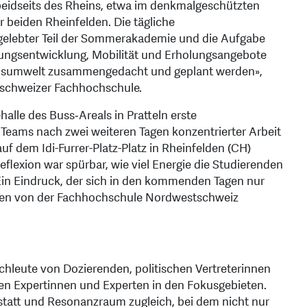
 beidseits des Rheins, etwa im denkmalgeschützten
 beiden Rheinfelden. Die tägliche
gelebter Teil der Sommerakademie und die Aufgabe
dlungsentwicklung, Mobilität und Erholungsangebote
ensumwelt zusammengedacht und geplant werden»,
stschweizer Fachhochschule.
halle des Buss‑Areals in Pratteln erste
Teams nach zwei weiteren Tagen konzentrierter Arbeit
auf dem Idi-Furrer-Platz-Platz in Rheinfelden (CH)
eflexion war spürbar, wie viel Energie die Studierenden
Ein Eindruck, der sich in den kommenden Tagen nur
ütten von der Fachhochschule Nordwestschweiz
chleute von Dozierenden, politischen Vertreterinnen
en Expertinnen und Experten in den Fokusgebieten.
att und Resonanzraum zugleich, bei dem nicht nur