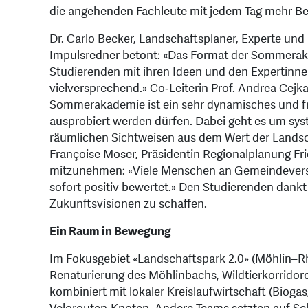
die angehenden Fachleute mit jedem Tag mehr Beg
Dr. Carlo Becker, Landschaftsplaner, Experte un
Impulsredner betont: «Das Format der Sommeraka
Studierenden mit ihren Ideen und den Expertinnen
vielversprechend.» Co‑Leiterin Prof. Andrea Cej
Sommerakademie ist ein sehr dynamisches und f
ausprobiert werden dürfen. Dabei geht es um sys
räumlichen Sichtweisen aus dem Wert der Lands
Françoise Moser, Präsidentin Regionalplanung Fri
mitzunehmen: «Viele Menschen an Gemeindever
sofort positiv bewertet.» Den Studierenden dankt
Zukunftsvisionen zu schaffen.
Ein Raum in Bewegung
Im Fokusgebiet «Landschaftspark 2.0» (Möhlin–R
Renaturierung des Möhlinbachs, Wildtierkorridore
kombiniert mit lokaler Kreislaufwirtschaft (Bioga