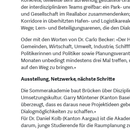
Konkrete, teilweise sehr aufwendig gestaltete Gr
der interdisziplinären Teams greifbar: ein Park‑ 
und Gesellschaft im Reallabor zusammendenken; r
Korridore in überhitzten Hafen‑ und Logistikarea
Wege; Lern‑ und Beteiligungsarenen, die den Dialo
Oder mit den Worten von Dr. Carlo Becker: «Der 
Gemeinden, Wirtschaft, Umwelt, Industrie, Schiff
Politikerinnen und Politiker sowie Planungsverant
Monaten unbedingt mindestens drei Mal treffen, 
auf den Weg zu bringen.»
Ausstellung, Netzwerke, nächste Schritte
Die Sommerakademie baut Brücken über Disziplin
Umsetzungskultur. Garry Müntener (Kanton Basel‑L
überzeugt, dass es daraus neue Projektideen geb
Dialogmöglichkeiten zu schaffen.»
Für Dr. Daniel Kolb (Kanton Aargau) ist die Akad
darum, junge Studierende für die Raumplanung zu b