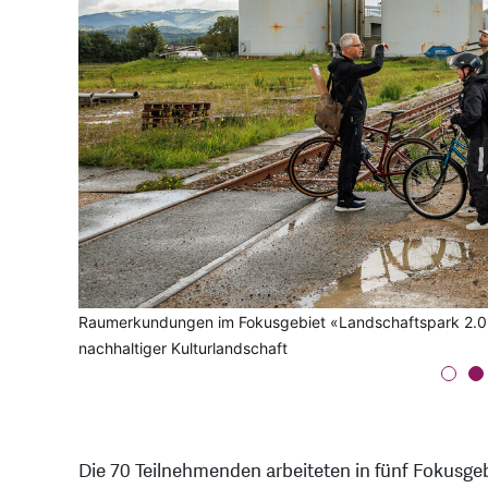
Deutschland-Schweiz-Treffen auf der Grenze der mittelalt
Raumerkundungen im Fokusgebiet «Landschaftspark 2.0», K
Studioarbeiten im Buss Industriepark, Pratteln
Kantons- und grenzüberschreitende Zusammenarbeit sowie
Öffentliche Ausstellung der Ergebnisse Sommerakademie 
Hochrheinkommission
nachhaltiger Kulturlandschaft
(FHNW), Jasmin Rauhaus-Höpfer (Hochrheinkommission), 
Die 70 Teilnehmenden arbeiteten in fünf Fokusgeb