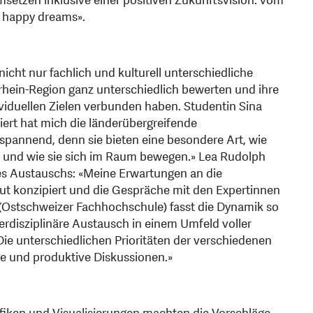
msetzen inklusive einer positiven Zukunftsvision: vom
 happy dreams».
 nicht nur fachlich und kulturell unterschiedliche
hein-Region ganz unterschiedlich bewerten und ihre
iduellen Zielen verbunden haben. Studentin Sina
ert hat mich die länderübergreifende
pannend, denn sie bieten eine besondere Art, wie
nd wie sie sich im Raum bewegen.» Lea Rudolph
s Austauschs: «Meine Erwartungen an die
gut konzipiert und die Gespräche mit den Expertinnen
r (Ostschweizer Fachhochschule) fasst die Dynamik so
rdisziplinäre Austausch in einem Umfeld voller
Die unterschiedlichen Prioritäten der verschiedenen
ge und produktive Diskussionen.»