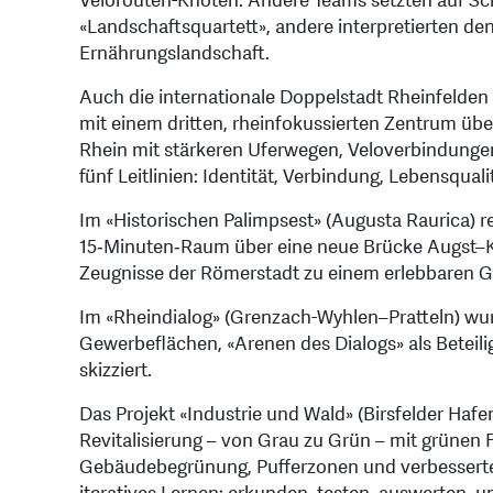
Velorouten-Knoten. Andere Teams setzten auf Sc
«Landschaftsquartett», andere interpretierten de
Ernährungslandschaft.
Auch die internationale Doppelstadt Rheinfelden
mit einem dritten, rheinfokussierten Zentrum übe
Rhein mit stärkeren Uferwegen, Veloverbindungen
fünf Leitlinien: Identität, Verbindung, Lebensqual
Im «Historischen Palimpsest» (Augusta Raurica) r
15‑Minuten‑Raum über eine neue Brücke Augst–Kai
Zeugnisse der Römerstadt zu einem erlebbaren 
Im «Rheindialog» (Grenzach-Wyhlen–Pratteln) wur
Gewerbeflächen, «Arenen des Dialogs» als Beteil
skizziert.
Das Projekt «Industrie und Wald» (Birsfelder Haf
Revitalisierung – von Grau zu Grün – mit grünen 
Gebäudebegrünung, Pufferzonen und verbesserten