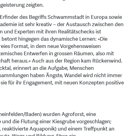
eisterung zeigten.
d Erfinder des Begriffs Schwammstadt in Europa sowie
demie ist sehr kreativ – der Austausch zwischen den
 und Experten mit ihren Realitätschecks ist
ka betont hingegen das dynamische Lernen: «Die
reies Format, in dem neue Vorgehensweisen
temisches Entwerfen in grossen Räumen, also mit
chaft heraus.» Auch aus der Region kam Rückenwind.
cktal, erinnert an die Aufgabe, Menschen
sammlungen haben Ängste, Wandel wird nicht immer
 sie für ihr Engagement, mit neuen Konzepten positive
heinfelden/Baden) wurden Agroforst, eine
 und die Flutung einer Kiesgrube vorgeschlagen;
s, reaktivierte Aquaponik) und einem Treffpunkt an