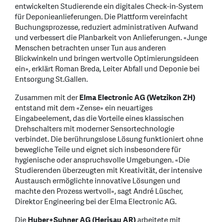
entwickelten Studierende ein digitales Check-in-System
für Deponieanlieferungen. Die Plattform vereinfacht
Buchungsprozesse, reduziert administrativen Aufwand
und verbessert die Planbarkeit von Anlieferungen. «Junge
Menschen betrachten unser Tun aus anderen
Blickwinkeln und bringen wertvolle Optimierungsideen
ein», erklärt Roman Breda, Leiter Abfall und Deponie bei
Entsorgung St.Gallen.
Zusammen mit der
Elma Electronic AG (Wetzikon ZH)
entstand mit dem «Zense» ein neuartiges
Eingabeelement, das die Vorteile eines klassischen
Drehschalters mit moderner Sensortechnologie
verbindet. Die berührungslose Lösung funktioniert ohne
bewegliche Teile und eignet sich insbesondere für
hygienische oder anspruchsvolle Umgebungen. «Die
Studierenden überzeugten mit Kreativität, der intensive
Austausch ermöglichte innovative Lösungen und
machte den Prozess wertvoll», sagt André Lüscher,
Direktor Engineering bei der Elma Electronic AG.
Die
Huber+Suhner AG (Herisau AR)
arbeitete mit