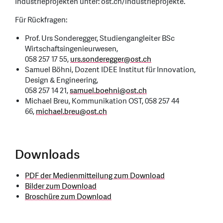
Industrieprojekten unter: ost.ch/industrieprojekte.
Für Rückfragen:
Prof. Urs Sonderegger, Studiengangleiter BSc
Wirtschaftsingenieurwesen,
058 257 17 55,
urs.sonderegger
@
ost.ch
Samuel Böhni, Dozent IDEE Institut für Innovation,
Design & Engineering,
058 257 14 21,
samuel.boehni
@
ost.ch
Michael Breu, Kommunikation OST, 058 257 44
66,
michael.breu
@
ost.ch
Downloads
PDF der Medienmitteilung zum Download
Bilder zum Download
Broschüre zum Download