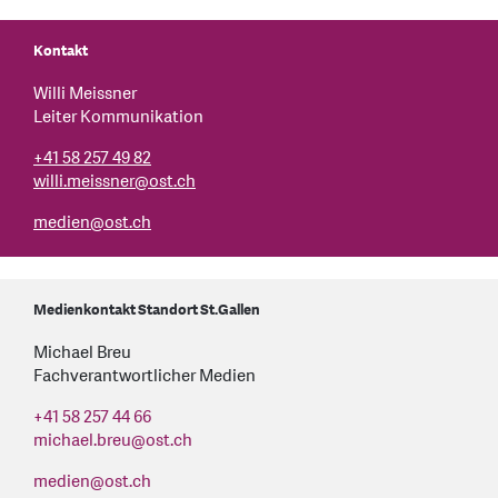
Kontakt
Willi Meissner
Leiter Kommunikation
+41 58 257 49 82
willi.meissner@ost.ch
medien
@
ost.ch
Medienkontakt Standort St.Gallen
Michael Breu
Fachverantwortlicher Medien
+41 58 257 44 66
michael.breu
@
ost.ch
medien
@
ost.ch