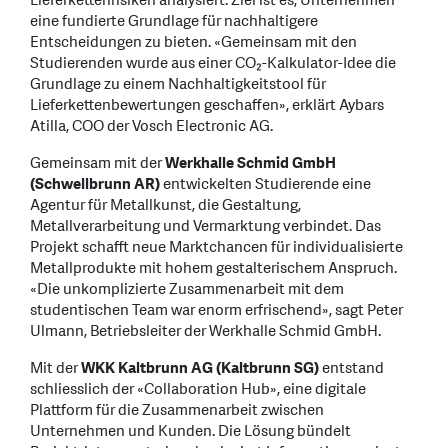
Lieferkettenrisiken analysiert. Ziel ist es, Unternehmen
eine fundierte Grundlage für nachhaltigere
Entscheidungen zu bieten. «Gemeinsam mit den
Studierenden wurde aus einer CO₂-Kalkulator-Idee die
Grundlage zu einem Nachhaltigkeitstool für
Lieferkettenbewertungen geschaffen», erklärt Aybars
Atilla, COO der Vosch Electronic AG.
Gemeinsam mit der
Werkhalle Schmid GmbH
(Schwellbrunn AR)
entwickelten Studierende eine
Agentur für Metallkunst, die Gestaltung,
Metallverarbeitung und Vermarktung verbindet. Das
Projekt schafft neue Marktchancen für individualisierte
Metallprodukte mit hohem gestalterischem Anspruch.
«Die unkomplizierte Zusammenarbeit mit dem
studentischen Team war enorm erfrischend», sagt Peter
Ulmann, Betriebsleiter der Werkhalle Schmid GmbH.
Mit der
WKK Kaltbrunn AG (Kaltbrunn SG)
entstand
schliesslich der «Collaboration Hub», eine digitale
Plattform für die Zusammenarbeit zwischen
Unternehmen und Kunden. Die Lösung bündelt