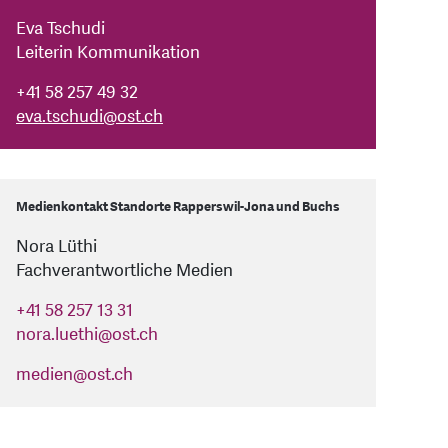
Eva Tschudi
Leiterin Kommunikation
+41 58 257 49 32
eva.tschudi
@
ost.ch
Medienkontakt Standorte Rapperswil-Jona und Buchs
Nora Lüthi
Fachverantwortliche Medien
+41 58 257 13 31
nora.luethi
@
ost.ch
medien
@
ost.ch