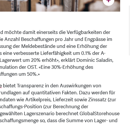
nd möchte damit einerseits die Verfügbarkeiten der
 die Anzahl Beschaffungen pro Jahr und Engpässe im
assung der Meldebestände und eine Erhöhung der
eine verbesserte Lieferfähigkeit um 0.1% der A-
n Lagerwert um 20% erhöht», erklärt Dominic Saladin,
Simulation der OST. «Eine 30%-Erhöhung des
haffungen um 50%.»
e
bietet Transparenz in den Auswirkungen von
undlagen auf quantitativen Fakten. Dazu werden für
aten wie Artikelpreis, Lieferzeit sowie Zinssatz (zur
chaffungs-Position (zur Berechnung der
gewählten Lagerszenario berechnet GlobalStorehouse
Beschaffungsmenge so, dass die Summe von Lager- und