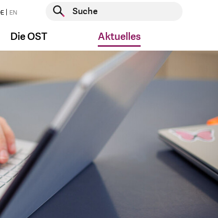
Suche starten
E
EN
Suche starten
Die OST
Aktuelles