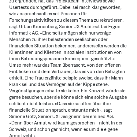
zu ergründen, hat das Projektteam Interviews sowie
Usertests durchgeführt. Dabei sei rasch klar geworden,
wie anspruchsvoll es sei, Personen für
Forschungsaktivitäten zu diesem Thema zu rekrutieren,
sagt Urban Kronenberg, Senior UX Architect bei Ergon
Informatik AG. «Einerseits mögen sich nur wenige
Menschen zu ihrer belastenden seelischen oder
finanziellen Situation bekennen, andererseits werden die
Klientinnen und Klienten in sozialen Institutionen von
ihren Betreuungspersonen konsequent geschützt.»
Umso mehr war das Team überrascht, von den offenen
Einblicken und dem Vertrauen, das es von den Befragten
erhielt. Eine Frau erzählte beispielsweise, dass ihr Mann
krank sei und das Vermögen auf der Kippe stehe.
Vergünstigungen erhalte sie keine. Ein Konzert würde sie
gerne besuchen, aber sie könne sich eine solche Ausgabe
schlicht nicht leisten. «Dass sie so offen über ihre
finanzielle Situation sprach, erstaunte mich», sagt
Simone Götz, Senior UX Designerin bei emineo AG.
«Denn über Armut wird kaum gesprochen – nicht in der
Schweiz, und schon gar nicht, wenn es um die eigene
Armut geht.»