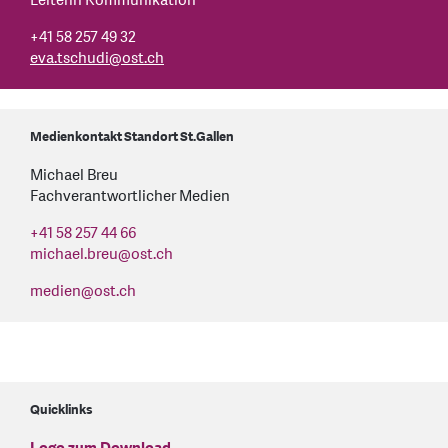
Leiterin Kommunikation
+41 58 257 49 32
eva.tschudi
@
ost.ch
Medienkontakt Standort St.Gallen
Michael Breu
Fachverantwortlicher Medien
+41 58 257 44 66
michael.breu
@
ost.ch
medien
@
ost.ch
Quicklinks