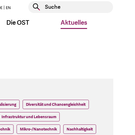
Suche starten
E
EN
Suche starten
Die OST
Aktuelles
alisierung
Diversität und Chancengleichheit
Infrastruktur und Lebensraum
echnik
Mikro-/Nanotechnik
Nachhaltigkeit