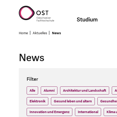
Studium
Home
Aktuelles
News
News
Filter
Alle
Alumni
Architektur und Landschaft
A
Elektronik
Gesund leben und altern
Gesundhei
Innovation und Emergenz
International
Klima 