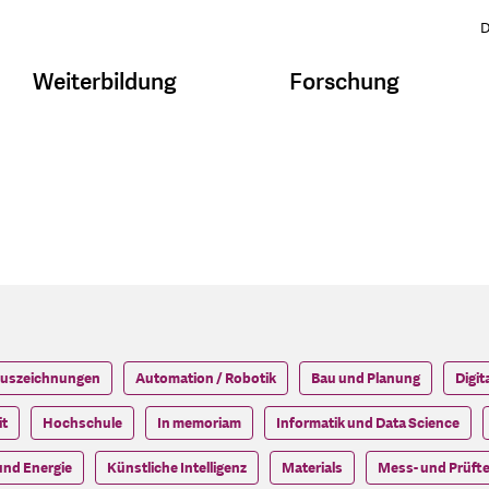
D
Weiterbildung
Forschung
uszeichnungen
Automation / Robotik
Bau und Planung
Digit
t
Hochschule
In memoriam
Informatik und Data Science
und Energie
Künstliche Intelligenz
Materials
Mess- und Prüft