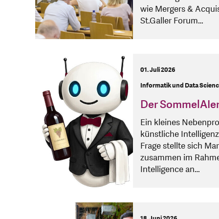
wie Mergers & Acqui
St.Galler Forum…
01. Juli 2026
Informatik und Data Science
Der SommelAIer:
Ein kleines Nebenpro
künstliche Intellige
Frage stellte sich M
zusammen im Rahmen 
Intelligence an…
18. Juni 2026