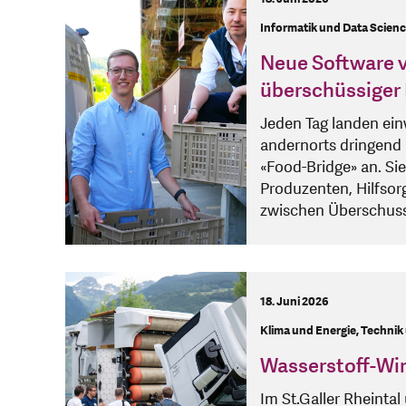
Informatik und Data Scien
Neue Software v
überschüssiger
Jeden Tag landen ein
andernorts dringend 
«Food-Bridge» an. Sie
Produzenten, Hilfsor
zwischen Überschus
18. Juni 2026
Klima und Energie, Technik
Wasserstoff-Wirt
Im St.Galler Rheinta