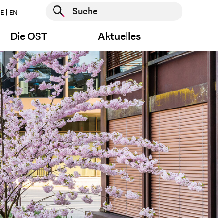
Suche starten
E
EN
Suche starten
Die OST
Aktuelles