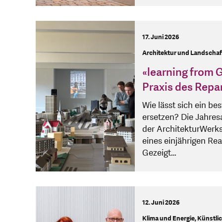
17. Juni 2026
Architektur und Landschaf
«learning from G
Praxis des Repa
Wie lässt sich ein b
ersetzen? Die Jahres
der ArchitekturWerkst
eines einjährigen Rea
Gezeigt…
12. Juni 2026
Klima und Energie, Künstlic