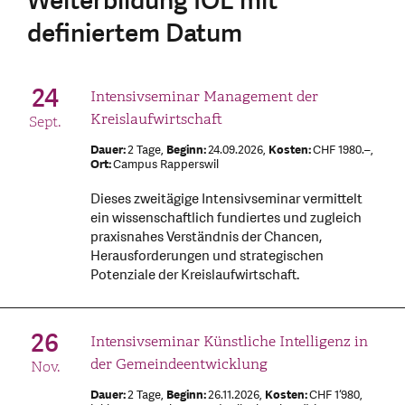
Weiterbildung IOL mit
definiertem Datum
24
Intensivseminar Management der
Kreislaufwirtschaft
Sept.
Dauer:
2 Tage,
Beginn:
24.09.2026,
Kosten:
CHF 1980.–,
Ort:
Campus Rapperswil
Dieses zweitägige Intensivseminar vermittelt
ein wissenschaftlich fundiertes und zugleich
praxisnahes Verständnis der Chancen,
Herausforderungen und strategischen
Potenziale der Kreislaufwirtschaft.
26
Intensivseminar Künstliche Intelligenz in
der Gemeindeentwicklung
Nov.
Dauer:
2 Tage,
Beginn:
26.11.2026,
Kosten:
CHF 1‘980,