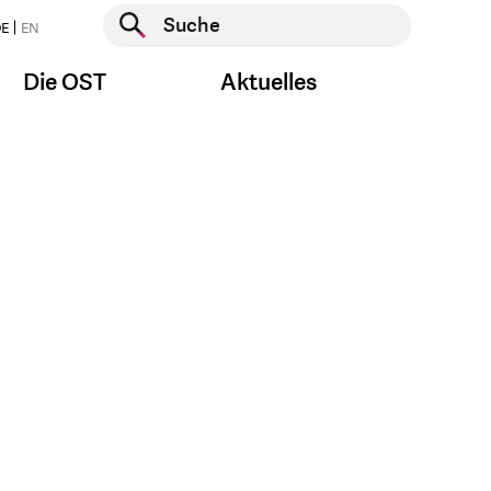
Suche starten
E
EN
Suche starten
Die OST
Aktuelles