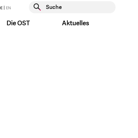
Suche starten
E
EN
Suche starten
Die OST
Aktuelles