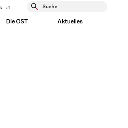
Suche starten
E
EN
Suche starten
Die OST
Aktuelles