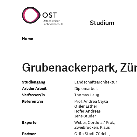
Studium
Home
Grubenackerpark, Zü
Studiengang
Landschaftsarchitektur
Art der Arbeit
Diplomarbeit
Verfasser/in
Thomas Haug
Referent/in
Prof. Andrea Cejka
Gisler Esther
Hofer Andreas
Jens Studer
Experte
Weber, Cordula / Prof.,
Zweibrücken, Klaus
Partner
Grün Stadt Zürich, ,