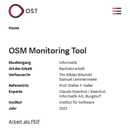
Home
OSM Monitoring Tool
Studiengang
Informatik
Art der Arbeit
Bachelorarbeit
Verfasser/in
Tim Niklas Wisotzki
Samuel Lemmenmeier
Referent/in
Prof. Stefan F. Keller
Experte
Claude Eisenhut / Eisenhut
Informatik AG, Burgdorf
Institut
Institut für Software
Jahr
2022
Arbeit als PDF