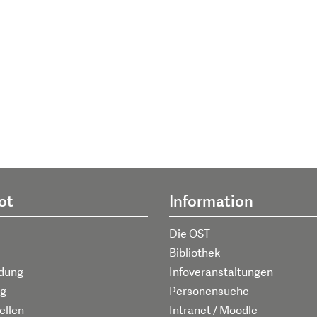
ot
Information
Die OST
Bibliothek
ldung
Infoveranstaltungen
g
Personensuche
ellen
Intranet / Moodle