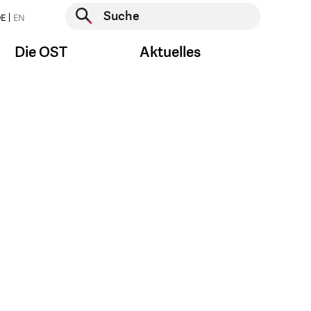
Suche starten
E
EN
Suche starten
Die OST
Aktuelles