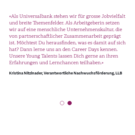
«Das vielfältige Angebot an ausstellenden Firmen
«Als Universalbank stehen wir für grosse Jobvielfalt
der Technik- und Informatikbranche an den Career
und breite Themenfelder. Als Arbeitgeberin setzen
Days der OST hat mich auf der Suche nach dem
wir auf eine menschliche Unternehmenskultur, die
Traumjob sehr viel näher ans Ziel gebracht. In
von partnerschaftlicher Zusammenarbeit geprägt
Gesprächen mit Arbeitgebenden wurde das Bild
ist. Möchtest Du herausfinden, was es damit auf sich
meines Wunschjobs konkreter. Die offene und
hat? Dann lerne uns an den Career Days kennen.
kontaktfreudige Haltung der Unternehmen
Unsere Young Talents lassen Dich gerne an ihren
motivierte zum regen Austausch.»
Erfahrungen und Lernchancen teilhaben.»
Informatikstudent, OST - Ostschweizer Fachhochschule
Kristina Nitzlnader, Verantwortliche Nachwuchsförderung,
LLB