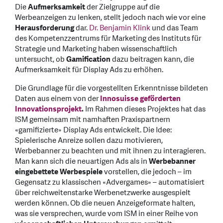
Die
Aufmerksamkeit
der Zielgruppe auf die
Werbeanzeigen zu lenken, stellt jedoch nach wie vor eine
Herausforderung
dar.
Dr. Benjamin Klink
und das Team
des Kompetenzzentrums für Marketing des Instituts für
Strategie und Marketing haben wissenschaftlich
untersucht, ob
Gamification
dazu beitragen kann, die
Aufmerksamkeit für Display Ads zu erhöhen.
Die Grundlage für die vorgestellten Erkenntnisse bildeten
Daten aus einem von der
Innosuisse geförderten
Innovationsprojekt
.
Im Rahmen dieses Projektes hat das
ISM gemeinsam mit namhaften Praxispartnern
«gamifizierte» Display Ads entwickelt. Die Idee:
Spielerische Anreize sollen dazu motivieren,
Werbebanner zu beachten und mit ihnen zu interagieren.
Man kann sich die neuartigen Ads als in
Werbebanner
eingebettete Werbespiele
vorstellen, die jedoch – im
Gegensatz zu klassischen «Advergames» – automatisiert
über reichweitenstarke Werbenetzwerke ausgespielt
werden können. Ob die neuen Anzeigeformate halten,
was sie versprechen, wurde vom ISM in einer Reihe von