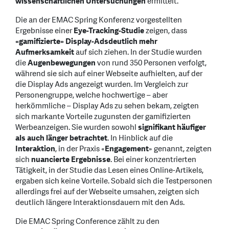
wissenschaftlichen Untersuchungen
ermittelt.
Die an der EMAC Spring Konferenz vorgestellten
Ergebnisse einer
Eye-Tracking-Studie
zeigen, dass
«gamifizierte» Display-Ads
deutlich mehr
Aufmerksamkeit
auf sich ziehen. In der Studie wurden
die
Augenbewegungen
von rund 350 Personen verfolgt,
während sie sich auf einer Webseite aufhielten, auf der
die Display Ads angezeigt wurden. Im Vergleich zur
Personengruppe, welche hochwertige – aber
herkömmliche – Display Ads zu sehen bekam, zeigten
sich markante Vorteile zugunsten der gamifizierten
Werbeanzeigen. Sie wurden sowohl
signifikant häufiger
als auch länger betrachtet
. In Hinblick auf die
Interaktion
, in der Praxis «
Engagement
» genannt, zeigten
sich
nuancierte Ergebnisse
. Bei einer konzentrierten
Tätigkeit, in der Studie das Lesen eines Online-Artikels,
ergaben sich keine Vorteile. Sobald sich die Testpersonen
allerdings frei auf der Webseite umsahen, zeigten sich
deutlich längere Interaktionsdauern mit den Ads.
Die EMAC Spring Conference zählt zu den