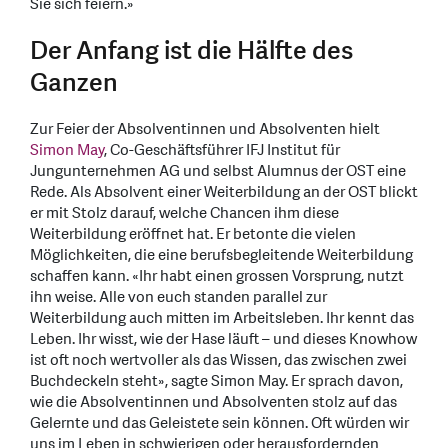
Sie sich feiern.»
Der Anfang ist die Hälfte des
Ganzen
Zur Feier der Absolventinnen und Absolventen hielt
Simon May
, Co-Geschäftsführer IFJ Institut für
Jungunternehmen AG und selbst Alumnus der OST eine
Rede. Als Absolvent einer Weiterbildung an der OST blickt
er mit Stolz darauf, welche Chancen ihm diese
Weiterbildung eröffnet hat. Er betonte die vielen
Möglichkeiten, die eine berufsbegleitende Weiterbildung
schaffen kann. «Ihr habt einen grossen Vorsprung, nutzt
ihn weise. Alle von euch standen parallel zur
Weiterbildung auch mitten im Arbeitsleben. Ihr kennt das
Leben. Ihr wisst, wie der Hase läuft – und dieses Knowhow
ist oft noch wertvoller als das Wissen, das zwischen zwei
Buchdeckeln steht», sagte Simon May. Er sprach davon,
wie die Absolventinnen und Absolventen stolz auf das
Gelernte und das Geleistete sein können. Oft würden wir
uns im Leben in schwierigen oder herausfordernden