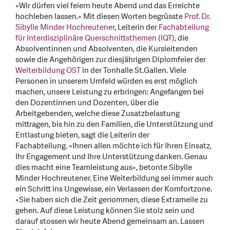
«Wir dürfen viel feiern heute Abend und das Erreichte
hochleben lassen.» Mit diesen Worten begrüsste
Prof. Dr.
Sibylle Minder Hochreutener
, Leiterin der
Fachabteilung
für Interdisziplinäre Querschnittsthemen (IQT)
, die
Absolventinnen und Absolventen, die Kursleitenden
sowie die Angehörigen zur diesjährigen Diplomfeier der
Weiterbildung OST
in der Tonhalle St.Gallen. Viele
Personen in unserem Umfeld würden es erst möglich
machen, unsere Leistung zu erbringen: Angefangen bei
den Dozentinnen und Dozenten, über die
Arbeitgebenden, welche diese Zusatzbelastung
mittragen, bis hin zu den Familien, die Unterstützung und
Entlastung bieten, sagt die Leiterin der
Fachabteilung.
«Ihnen allen möchte ich für Ihren Einsatz,
Ihr Engagement und Ihre Unterstützung danken. Genau
dies macht eine Teamleistung aus», betonte Sibylle
Minder Hochreutener. Eine Weiterbildung sei immer auch
ein Schritt ins Ungewisse, ein Verlassen der Komfortzone.
«Sie haben sich die Zeit genommen, diese Extrameile zu
gehen. Auf diese Leistung können Sie stolz sein und
darauf stossen wir heute Abend gemeinsam an. Lassen