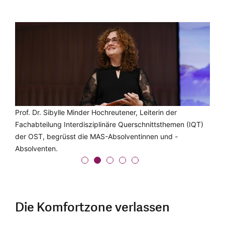
Die Absolventinnen und Absolventen feiern nach der
Eine MAS-Klasse der OST feiert ihren erfolgreichen
Prof. Dr. Sibylle Minder Hochreutener, Leiterin der
Simon May, Co-Geschäftsführer IFJ Institut für
Alexandra Egger, Leiterin Weiterbildung OST, gratuliert den
Diplomfeier ihren Erfolg.
Abschluss.
Fachabteilung Interdisziplinäre Querschnittsthemen (IQT)
Jungunternehmen AG, hält zur Feier des Tages die
Absolventinnen und Absolventen.
der OST, begrüsst die MAS-Absolventinnen und -
Gastrede.
Absolventen.
Die Komfortzone verlassen