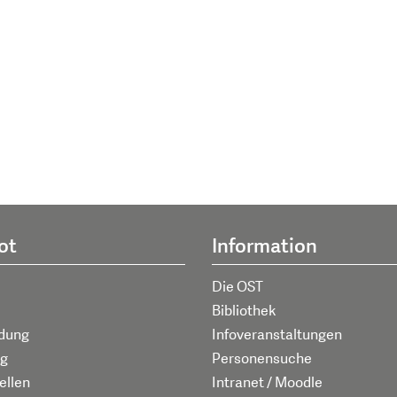
ot
Information
Die OST
Bibliothek
ldung
Infoveranstaltungen
g
Personensuche
ellen
Intranet / Moodle