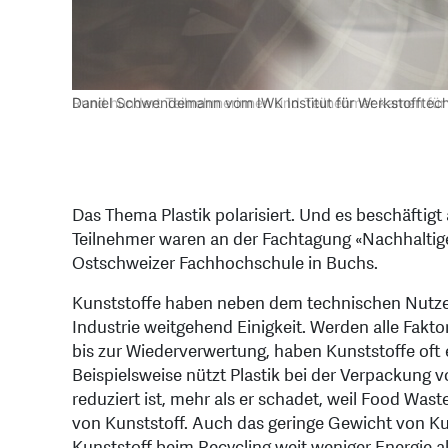
Neben den Referaten gab es an der Tagung eine Ausstel
v. l.: Jens Ulmer (IMP OST), Gustav Nyström (Empa) un
Rund hundert Teilnehmerinnen und Teilnehmer kamen für
Daniel Schwendemann vom IWK Institut für Werkstofftech
Die Teilnehmenden nutzen die Pausen für den Austausch
Das Thema Plastik polarisiert. Und es beschäftig
Teilnehmer waren an der Fachtagung «Nachhalti
Ostschweizer Fachhochschule in Buchs.
Kunststoffe haben neben dem technischen Nutzen 
Industrie weitgehend Einigkeit. Werden alle Fakt
bis zur Wiederverwertung, haben Kunststoffe oft 
Beispielsweise nützt Plastik bei der Verpackung 
reduziert ist, mehr als er schadet, weil Food Wa
von Kunststoff. Auch das geringe Gewicht von Kun
Kunststoff beim Recycling weit weniger Energie al