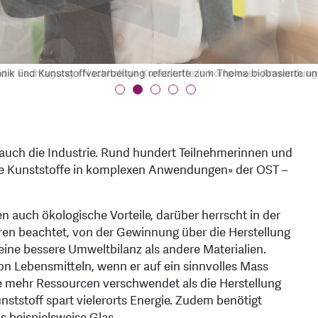
lung.
d David Schmid (CSEM) beantworten Fragen aus dem Publikum.
 die Fachtagung «Nachhaltige Kunststoffe in komplexen Anwendung
nik und Kunststoffverarbeitung referierte zum Thema biobasierte un
 und Gespräche.
t auch die Industrie. Rund hundert Teilnehmerinnen und
ge Kunststoffe in komplexen Anwendungen» der OST –
auch ökologische Vorteile, darüber herrscht in der
oren beachtet, von der Gewinnung über die Herstellung
eine bessere Umweltbilanz als andere Materialien.
von Lebensmitteln, wenn er auf ein sinnvolles Mass
ste mehr Ressourcen verschwendet als die Herstellung
ststoff spart vielerorts Energie. Zudem benötigt
s beispielsweise Glas.