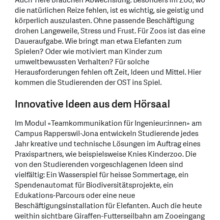
Auch Tiere brauchen Abwechslung. Besonders im Zoo, wo
die natürlichen Reize fehlen, ist es wichtig, sie geistig und
körperlich auszulasten. Ohne passende Beschäftigung
drohen Langeweile, Stress und Frust. Für Zoos ist das eine
Daueraufgabe. Wie bringt man etwa Elefanten zum
Spielen? Oder wie motiviert man Kinder zum
umweltbewussten Verhalten? Für solche
Herausforderungen fehlen oft Zeit, Ideen und Mittel. Hier
kommen die Studierenden der OST ins Spiel.
Innovative Ideen aus dem Hörsaal
Im Modul «Teamkommunikation für Ingenieur:innen» am
Campus Rapperswil-Jona entwickeln Studierende jedes
Jahr kreative und technische Lösungen im Auftrag eines
Praxispartners, wie beispielsweise Knies Kinderzoo. Die
von den Studierenden vorgeschlagenen Ideen sind
vielfältig: Ein Wasserspiel für heisse Sommertage, ein
Spendenautomat für Biodiversitätsprojekte, ein
Edukations-Parcours oder eine neue
Beschäftigungsinstallation für Elefanten. Auch die heute
weithin sichtbare Giraffen-Futterseilbahn am Zooeingang