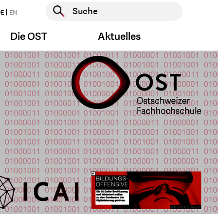
Suche starten
E
EN
Suche starten
Die OST
Aktuelles