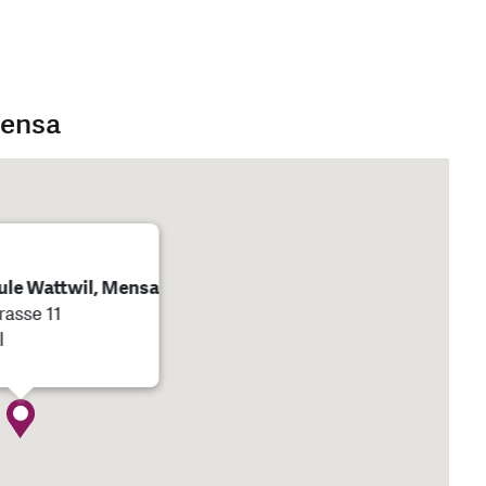
Mensa
le Wattwil, Mensa
rasse 11
l