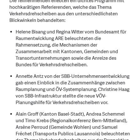
Die Teilnehmenden erlebten ein dichtes Programm mit
hochkarätigen Referierenden, welche das Thema
Verkehrsdrehscheiben aus den unterschiedlichsten
Blickwinkeln behandelten:
Helene Bisang und Regina Witter vom Bundesamt für
Raumentwicklung ARE beleuchteten die
Rahmensetzung, die Mechanismen der
Zusammenarbeit mit Kantonen, Gemeinden und
Transortunternehmungen sowie die Anreize des
Bundes für Verkehrsdrehscheiben.
Annette Antz von der SBB-Unternehmensentwicklung
gab einen Einblick in die Zusammenhänge zwischen
Raumplanung und ÖV-Systemplanung. Christine Haag
von SBB-Infrastruktur stellte die neue VÖV-
Planungshilfe für Verkehrsdrehscheiben vor.
Alain Groff (Kanton Basel-Stadt), Andrea Schemmel
und Timo Krebs (Regionalkonferenz Bern-Mittelland),
Arsène Perroud (Gemeinde Wohlen) und Samuel
Fréchet (Transports Publics Lausannois) beleuchteten