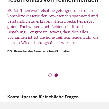
«Ich war heute zum ersten Mal bei am
«Es ist Ihnen zweifelsohne gelungen, diese doch
Abendseminar in Wattwil und bin begeistert von der
komplexe Materie den Anwesenden spannend und
Vortragsweise: Einfach und verständlich für alle. Ab
verständlich zu erklären. Hierzu bedarf es nebst
sofort werde ich alle restliche Termine dieser Serie
gutem Fachwissen auch Leidenschaft und
wahrnehmen.»
Begabung. Der grösste Beweis, dass dies alles
vorhanden ist, ist die hohe Teilnehmendenzahl, die
Walo Rüthemann, Besucher der Seminarreihe «KI für alle»
teils zu ‚Wiederholungstätern‘ wurde.»
F.G., Besucher der Seminarreihe «KI für alle»
Kontaktperson für fachliche Fragen