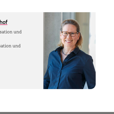
chof
isation und
sation und