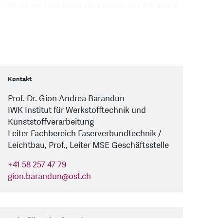
rden sie von Expertinnen und Experten des IWK Institut
Kontakt
Prof. Dr. Gion Andrea Barandun
IWK Institut für Werkstofftechnik und
Kunststoffverarbeitung
Leiter Fachbereich Faserverbundtechnik /
Leichtbau, Prof., Leiter MSE Geschäftsstelle
+41 58 257 47 79
gion.barandun
@
ost.ch