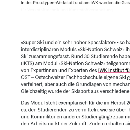
In der Prototypen-Werkstatt und am IWK wurden die Glas
In einer Blockwoche haben Studierende aus den untersch
Getestet wurden die selbstgebauten Ski dann an einem S
für Werkstofftechnik und Kunststoffverarbeitung.
«Super Ski und ein sehr hoher Spassfaktor» - so
interdisziplinären Moduls «Ski-Nation Schweiz» i
Ski zusammengefasst. Rund 30 Studierende habe
(IKTS) am Modul «Ski-Nation Schweiz» teilgenom
von Expertinnen und Experten des
IWK Institut f
OST – Ostschweizer Fachhochschule eigene Ski g
verfeinert, aber auch die Grundlagen von mechanis
Gleichzeitig wurde der Skisport aus verschiedene
Das Modul steht exemplarisch für die im Herbst 2
es, den Studierenden zu vermitteln, wie sie über
und Kommilitonen anderer Studiengänge zusamm
den Arbeitsmarkt der Zukunft. Zudem erhalten sie