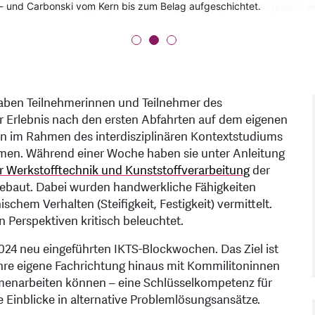
- und Carbonski vom Kern bis zum Belag aufgeschichtet.
iedlichsten Studiengängen der OST eigene Ski gebaut. Angeleitet wu
kiwochenende in Disentis.
 haben Teilnehmerinnen und Teilnehmer des
hr Erlebnis nach den ersten Abfahrten auf dem eigenen
n im Rahmen des interdisziplinären Kontextstudiums
men. Während einer Woche haben sie unter Anleitung
ür Werkstofftechnik und Kunststoffverarbeitung
der
ebaut. Dabei wurden handwerkliche Fähigkeiten
chem Verhalten (Steifigkeit, Festigkeit) vermittelt.
n Perspektiven kritisch beleuchtet.
024 neu eingeführten IKTS-Blockwochen. Das Ziel ist
 ihre eigene Fachrichtung hinaus mit Kommilitoninnen
enarbeiten können – eine Schlüsselkompetenz für
 Einblicke in alternative Problemlösungsansätze.