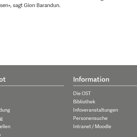
ssen», sagt Gion Barandun.
ot
Information
Die OST
Bibliothek
ldung
Infoveranstaltungen
g
Personensuche
ellen
Intranet / Moodle
p