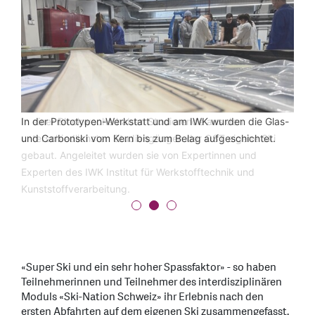
In einer Blockwoche haben Studierende aus den
In der Prototypen-Werkstatt und am IWK wurden die Glas-
Getestet wurden die selbstgebauten Ski dann an einem
unterschiedlichsten Studiengängen der OST eigene Ski
und Carbonski vom Kern bis zum Belag aufgeschichtet.
Skiwochenende in Disentis.
gebaut. Angeleitet wurden sie von Expertinnen und
Experten des IWK Institut für Werkstofftechnik und
Kunststoffverarbeitung.
«Super Ski und ein sehr hoher Spassfaktor» - so haben
Teilnehmerinnen und Teilnehmer des interdisziplinären
Moduls «Ski-Nation Schweiz» ihr Erlebnis nach den
ersten Abfahrten auf dem eigenen Ski zusammengefasst.