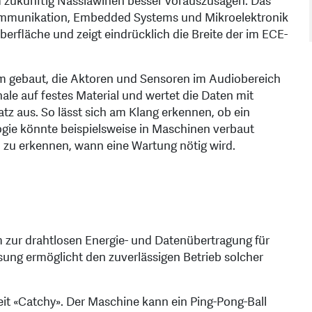
m zukünftig Nasslawinen besser vorauszusagen. Das
ommunikation, Embedded Systems und Mikroelektronik
erfläche und zeigt eindrücklich die Breite der im ECE-
rm gebaut, die Aktoren und Sensoren im Audiobereich
nale auf festes Material und wertet die Daten mit
z aus. So lässt sich am Klang erkennen, ob ein
logie könnte beispielsweise in Maschinen verbaut
 zu erkennen, wann eine Wartung nötig wird.
 zur drahtlosen Energie- und Datenübertragung für
ung ermöglicht den zuverlässigen Betrieb solcher
beit «Catchy». Der Maschine kann ein Ping-Pong-Ball