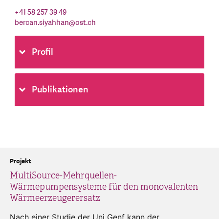
+41 58 257 39 49
bercan.siyahhan
@
ost.ch
Profil
Publikationen
Projekt
MultiSource-Mehrquellen-
Wärmepumpensysteme für den monovalenten
Wärmeerzeugerersatz
Nach einer Studie der Uni Genf kann der