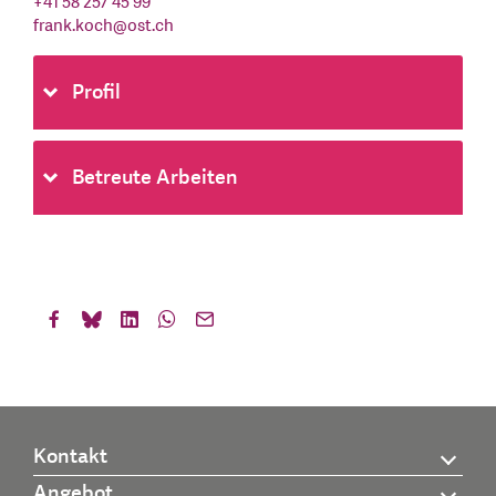
+41 58 257 45 99
frank.koch
@
ost.ch
Profil
Betreute Arbeiten
Kontakt
Angebot