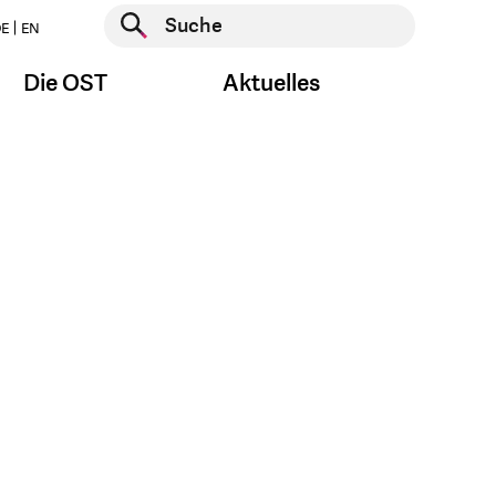
Suche starten
E
EN
Suche starten
Die OST
Aktuelles