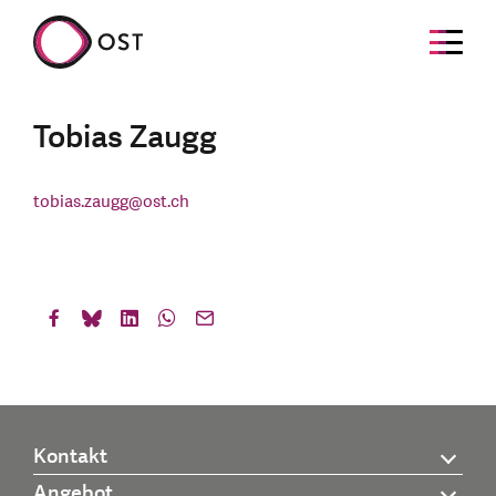
Tobias Zaugg
tobias.zaugg
@
ost.ch
Kontakt
Angebot