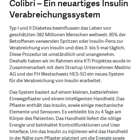
Colibri – Ein neuartiges Insulin
Verabreichungssystem
Typ I und II Diabetes beeinflussen das Leben von
geschätzten 382 Millionen Menschen weltweit. 95% der
Betroffenen verwenden Spritzen oder Insulin-Pens zur
Verabreichung von Insulin und dies 3- bis 5-mal täglich.
Diese Prozedur ist umständlich und unangenehm.
Deshalb haben wir im Rahmen eins KTI Projektes wurde in
Zusammenarbeit mit dem Strartup Unternehmen Medirio
AG und der FH Westschweiz HES-SO ein neues System
für die Verabreichung von Insulin erarbeitet.
Das System basiert auf einem kleinen, batteriefreien
Einwegpflaster und einem intelligenten Handheld. Das
Pflaster enthält das Insulin, sowie einige mechanische
Elemente und Sensoren. Es verbleibt bis zu 4 Tage am
Körper des Patienten. Das Handheld liefert die nötige
Energie und beinhaltet Kontrollfunktionen und User
Interface. Um das Insulin zu injizieren wird das Handheld
in der Nähe zum Pflaster platziert um die Energie sowie