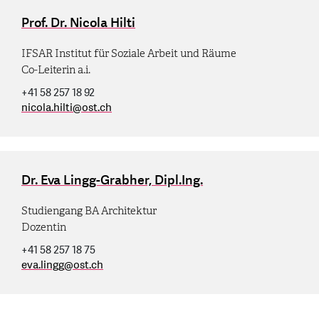
Prof. Dr. Nicola Hilti
IFSAR Institut für Soziale Arbeit und Räume
Co-Leiterin a.i.
+41 58 257 18 92
nicola.hilti
@
ost.ch
Dr. Eva Lingg-Grabher, Dipl.Ing.
Studiengang BA Architektur
Dozentin
+41 58 257 18 75
eva.lingg
@
ost.ch