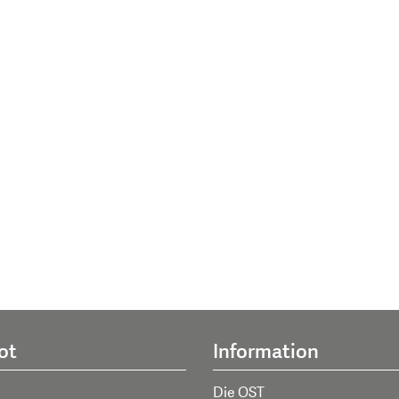
ot
Information
Die OST