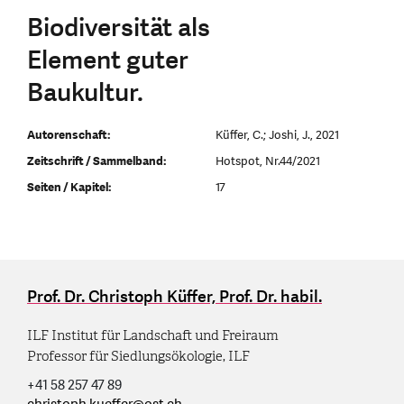
Biodiversität als
Element guter
Baukultur.
Autorenschaft:
Küffer, C.; Joshi, J., 2021
Zeitschrift / Sammelband:
Hotspot, Nr.44/2021
Seiten / Kapitel:
17
Prof. Dr. Christoph Küffer, Prof. Dr. habil.
ILF Institut für Landschaft und Freiraum
Professor für Siedlungsökologie, ILF
+41 58 257 47 89