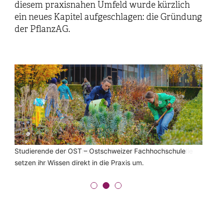
diesem praxisnahen Umfeld wurde kürzlich
ein neues Kapitel aufgeschlagen: die Gründung
der PflanzAG.
Eine erste Aktion der neu gegründeten PflanzAG war die
Studierende der OST – Ostschweizer Fachhochschule
Unterstützt wurden die Studierenden durch die Expertise
Herbstpflanzaktion diesen Monat.
setzen ihr Wissen direkt in die Praxis um.
der Mitarbeitenden des ILF Institut für Landschaft und
Freiraum, Team ÖPfl.