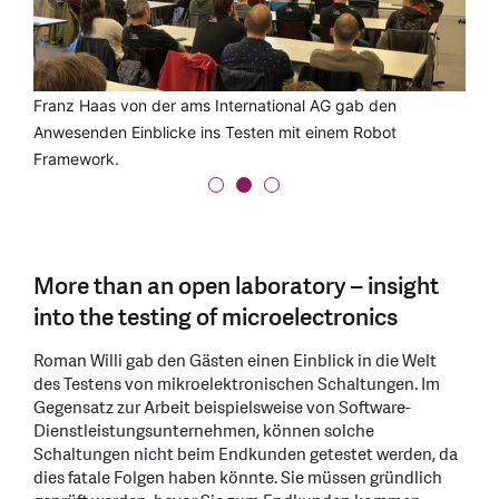
IMES-Institutsleiter Paul Zbinden (rechts) organisiert die
Franz Haas von der ams International AG gab den
Roman Willi stellte den Gästen das neue IMES
IMES Lectures als Plattform für Austausch und
Anwesenden Einblicke ins Testen mit einem Robot
OpenLab@OST vor, das unter anderem für
Wissenstransfer.
Framework.
Mikroelektronik-Tests gemietet werden kann.
More than an open laboratory – insight
into the testing of microelectronics
Roman Willi gab den Gästen einen Einblick in die Welt
des Testens von mikroelektronischen Schaltungen. Im
Gegensatz zur Arbeit beispielsweise von Software-
Dienstleistungsunternehmen, können solche
Schaltungen nicht beim Endkunden getestet werden, da
dies fatale Folgen haben könnte. Sie müssen gründlich