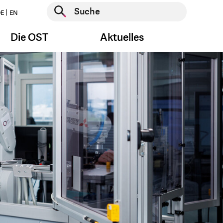
Suche starten
E
EN
Suche starten
Die OST
Aktuelles