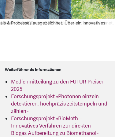
 Sensorik (IMES) der OST für ein Projekt ausgezeichnet,
als & Processes ausgezeichnet. Über ein innovatives
Projekt zur Neugestaltung von Teilen der Gemeinde
Weiterführende Informationen
Medienmitteilung zu den FUTUR-Preisen
2025
Forschungsprojekt «Photonen einzeln
detektieren, hochpräzis zeitstempeln und
zählen»
Forschungsprojekt «BioMeth –
Innovatives Verfahren zur direkten
Biogas-Aufbereitung zu Biomethanol»