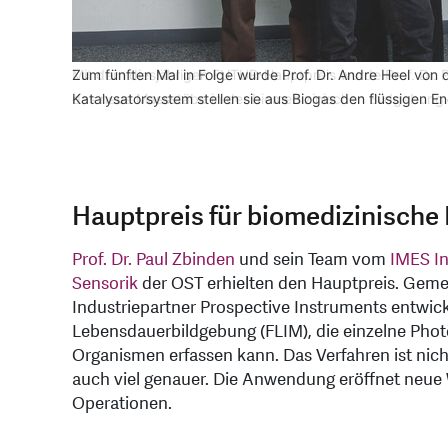
Mit dem diesjährigen FUTUR-Hauptpreis wurde Prof. Dr. P
Zum fünften Mal in Folge wurde Prof. Dr. Andre Heel von
Thomas Schmidheiny, Präsident des Stiftungsrats der FUT
das neue Massstäbe in der biomedizinischen Bildgebung 
Katalysatorsystem stellen sie aus Biogas den flüssigen En
Schwanden (GL), die 2023 von einem Hangrutsch schwer
Hauptpreis für biomedizinische
Prof. Dr. Paul Zbinden
und sein Team vom
IMES In
Sensorik
der OST erhielten den Hauptpreis. Geme
Industriepartner Prospective Instruments entwick
Lebensdauerbildgebung (FLIM), die einzelne Photo
Organismen erfassen kann. Das Verfahren ist nicht
auch viel genauer. Die Anwendung eröffnet neue W
Operationen.