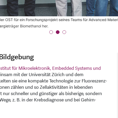
aul Zbinden vom Institut für Mikroelektronik, Embedded Systems und
 der OST für ein Forschungsprojekt seines Teams für Advanced Materi
UR-Stiftung, übergibt den Spezialpreis an Prof. Peter Vogt für ein 
setzt.
ergieträger Biomethanol her.
 betroffen waren.
 Bildgebung
stitut für Mikroelektronik, Embedded Systems und
insam mit der Universität Zürich und dem
elten sie eine kompakte Technologie zur Fluoreszenz-
nen zählen und so Zellaktivitäten in lebenden
 nur schneller und günstiger als bisherige, sondern
ege, z. B. in der Krebsdiagnose und bei Gehirn-