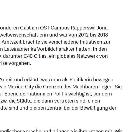
besonderen Gast am OST-Campus Rapperswil-Jona.
weltwissenschaftlerin und war von 2012 bis 2018
Amtszeit brachte sie verschiedene Initiativen zur
 Lateinamerika Vorbildcharakter hatten. In den
O, darunter
C40 Cities
, ein globales Netzwerk von
rise vorgehen.
 Arbeit und erklärt, was man als Politikerin bewegen
wie Mexico-City die Grenzen des Machbaren liegen. Sie
f Ebene der nationalen Politik wichtig ist, sondern
w. die Städte, die darin vertreten sind, einen
ädte sind und bleiben zentral bei der Bewältigung der
nglischer Sprache und bringen Sie ihre Fragen mit. Wir