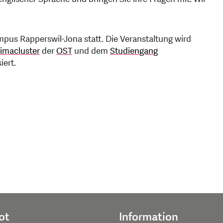
mpus Rapperswil-Jona statt. Die Veranstaltung wird
limacluster
der
OST
und dem
Studiengang
iert.
ot
Information