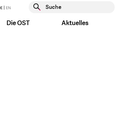
Suche starten
E
EN
Suche starten
Die OST
Aktuelles