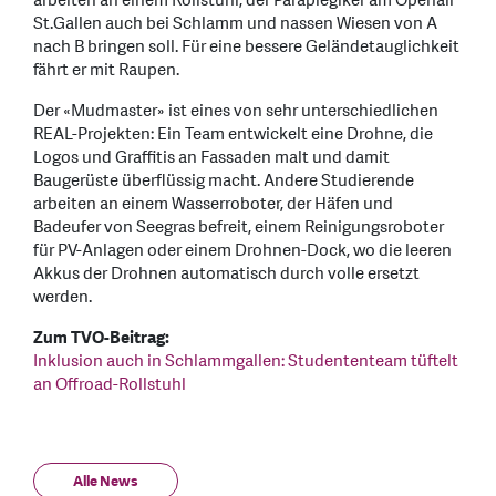
arbeiten an einem Rollstuhl, der Paraplegiker am Openair
St.Gallen auch bei Schlamm und nassen Wiesen von A
nach B bringen soll. Für eine bessere Geländetauglichkeit
fährt er mit Raupen.
Der «Mudmaster» ist eines von sehr unterschiedlichen
REAL-Projekten: Ein Team entwickelt eine Drohne, die
Logos und Graffitis an Fassaden malt und damit
Baugerüste überflüssig macht. Andere Studierende
arbeiten an einem Wasserroboter, der Häfen und
Badeufer von Seegras befreit, einem Reinigungsroboter
für PV-Anlagen oder einem Drohnen-Dock, wo die leeren
Akkus der Drohnen automatisch durch volle ersetzt
werden.
Zum TVO-Beitrag:
Inklusion auch in Schlammgallen: Studententeam tüftelt
an Offroad-Rollstuhl
Alle News