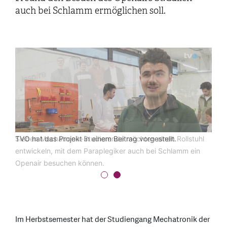
auch bei Schlamm ermöglichen soll.
Sieben Mechatronik-Studierende möchten einen Rollstuhl
TVO hat das Projekt in einem Beitrag vorgestellt.
entwickeln, mit dem Paraplegiker auch bei Schlamm ein
Openair besuchen können.
Im Herbstsemester hat der Studiengang Mechatronik der