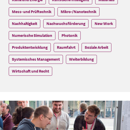
Mess- und Prüftechnik
Mikro-/Nanotechnik
Nachhaltigkeit
Nachwuchsförderung
New Work
Numerische Simulation
Photonik
Produktentwicklung
Raumfahrt
Soziale Arbeit
Systemisches Management
Weiterbildung
Wirtschaft und Recht