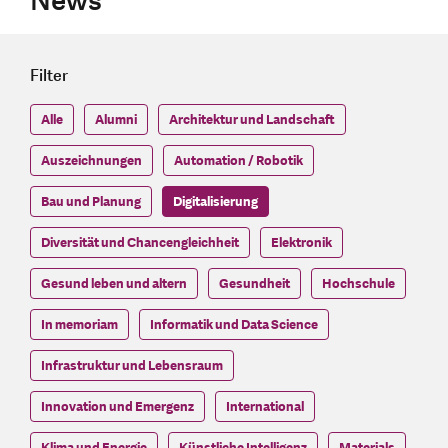
News
Filter
Alle
Alumni
Architektur und Landschaft
Auszeichnungen
Automation / Robotik
Bau und Planung
Digitalisierung
Diversität und Chancengleichheit
Elektronik
Gesund leben und altern
Gesundheit
Hochschule
In memoriam
Informatik und Data Science
Infrastruktur und Lebensraum
Innovation und Emergenz
International
Klima und Energie
Künstliche Intelligenz
Materials